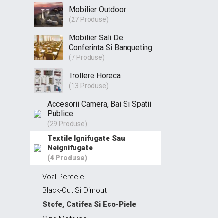
Mobilier Outdoor
(27 Produse)
Mobilier Sali De
Conferinta Si Banqueting
(7 Produse)
Trollere Horeca
(13 Produse)
Accesorii Camera, Bai Si Spatii
Publice
(29 Produse)
Textile Ignifugate Sau
Neignifugate
(4 Produse)
Voal Perdele
Black-Out Si Dimout
Stofe, Catifea Si Eco-Piele