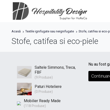
Acasă
Textile ignifugate sau neignifugate
Stofe, catifea si eco-p
Stofe, catifea si eco-piele
Nu au fost g
Saltele Simmons, Treca,
FBF
Continuar
(9 Produse)
Paturi Hoteliere
(0 Produse)
Mobilier Ready Made
(118 Produse)