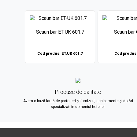
E 76
Scaun bar ET-UK 601.7
Scaun bar
E 76
Cod produs: ET.UK 601.7
Cod produs:
Produse de calitate
Avem o bază largă de parteneri și furnizori, echipamente și dotări
specializați în domeniul hotelier.