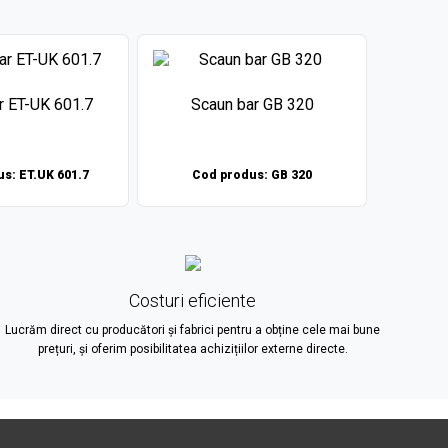
r ET-UK 601.7
Scaun bar GB 320
Sca
s: ET.UK 601.7
Cod produs: GB 320
Cod
Costuri eficiente
Lucrăm direct cu producători și fabrici pentru a obține cele mai bune
prețuri, și oferim posibilitatea achizițiilor externe directe.