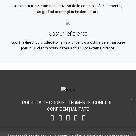
Acoperim toată gama de activități de la concept, până la montaj,
asigurând coerență în implementare.
Costuri eficiente
Lucrăm direct cu producători și fabrici pentru a obține cele mai bune
prețuri, și oferim posibilitatea achizițiilor externe directe.
POLITICA DE COOKIE
TERMENI SI CONDITII
CONFIDENȚIALITATE
Copyright Hospitality Design © 2026 Toate drepturile rezervate.
WEB