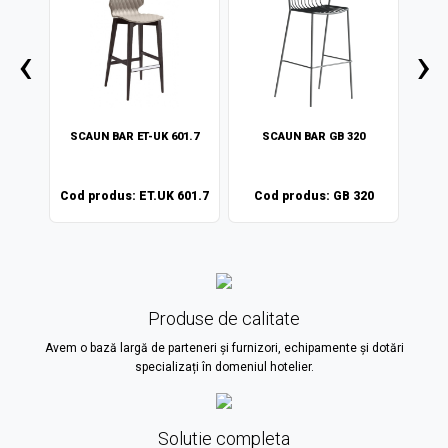
‹
›
76
SCAUN BAR ET-UK 601.7
SCAUN BAR GB 320
S
 76
Cod produs: ET.UK 601.7
Cod produs: GB 320
Co
Produse de calitate
Avem o bază largă de parteneri și furnizori, echipamente și dotări
specializați în domeniul hotelier.
Solutie completa