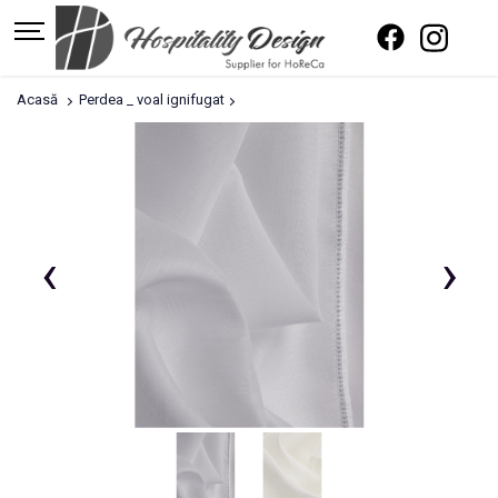
Acasă
Perdea _ voal ignifugat
‹
›