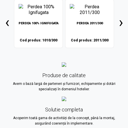
‹
›
FUGATA
PERDEA 100% IGNIFUGATA
PERDEA 2011/300
PERDE
13
Cod produs: 1010/300
Cod produs: 2011/300
C
Produse de calitate
Avem o bază largă de parteneri și furnizori, echipamente și dotări
specializați în domeniul hotelier.
Solutie completa
Acoperim toată gama de activități de la concept, până la montaj,
asigurând coerență în implementare.