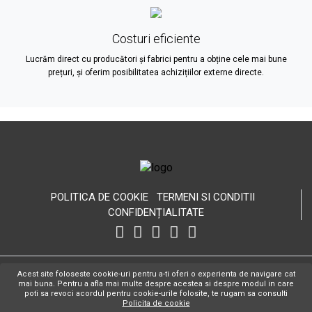
Costuri eficiente
Lucrăm direct cu producători și fabrici pentru a obține cele mai bune
prețuri, și oferim posibilitatea achizițiilor externe directe.
POLITICA DE COOKIE
TERMENI SI CONDITII
CONFIDENȚIALITATE
Copyright Hospitality Design © 2026 Toate drepturile rezervate.
WEB
Acest site foloseste cookie-uri pentru a-ti oferi o experienta de navigare cat
DESIGN BY IT EXCLUSIV
mai buna. Pentru a afla mai multe despre acestea si despre modul in care
poti sa revoci acordul pentru cookie-urile folosite, te rugam sa consulti
CONTACT
ANPC
Policita de cookie