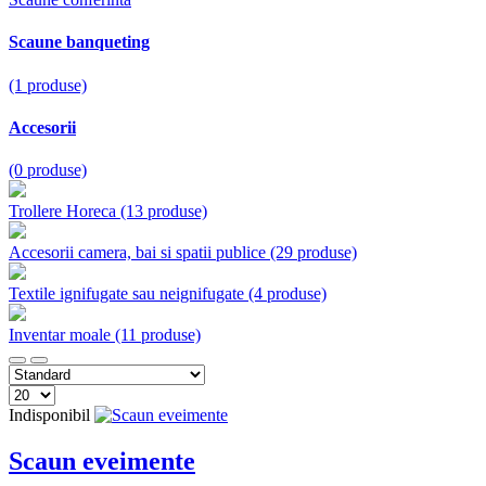
Scaune banqueting
(1 produse)
Accesorii
(0 produse)
Trollere Horeca
(13 produse)
Accesorii camera, bai si spatii publice
(29 produse)
Textile ignifugate sau neignifugate
(4 produse)
Inventar moale
(11 produse)
Indisponibil
Scaun eveimente