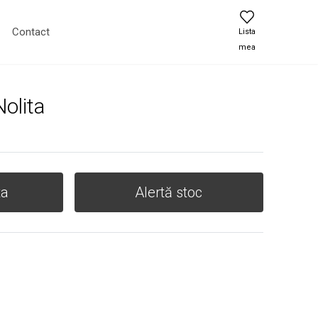
Contact
Lista
mea
olita
ta
Alertă stoc