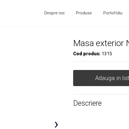
Despre noi
Produse
Portofoliu
Masa exterior N
Cod produs:
1315
Adauga in lis
Descriere
›