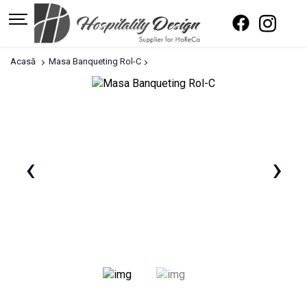
Acasă
Masa Banqueting Rol-C
‹
›