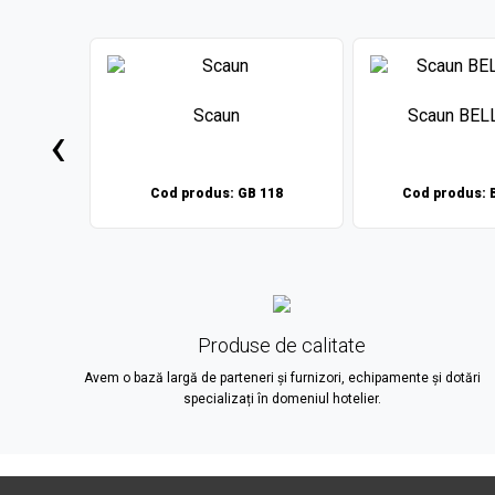
 922
Scaun
Scaun BEL
‹
EL 922
Cod produs: GB 118
Cod produs: B
Produse de calitate
Avem o bază largă de parteneri și furnizori, echipamente și dotări
specializați în domeniul hotelier.