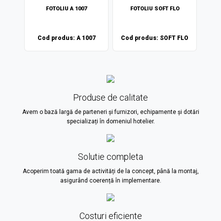
O
FOTOLIU A 1007
FOTOLIU SOFT FLO
 FLO
Cod produs: A 1007
Cod produs: SOFT FLO
Co
Produse de calitate
Avem o bază largă de parteneri și furnizori, echipamente și dotări
specializați în domeniul hotelier.
Solutie completa
Acoperim toată gama de activități de la concept, până la montaj,
asigurând coerență în implementare.
Costuri eficiente