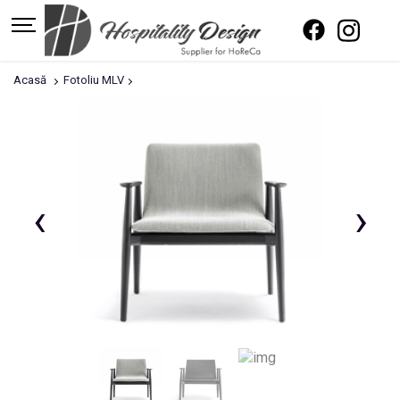
Acasă
Fotoliu MLV
‹
›