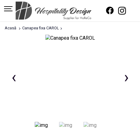
Acasă
Canapea fixa CAROL
‹
›