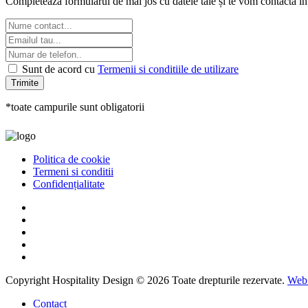
Completează formularul de mai jos cu datele tale și te vom contacta în
Sunt de acord cu
Termenii si conditiile de utilizare
Trimite
*toate campurile sunt obligatorii
Politica de cookie
Termeni si conditii
Confidențialitate
Copyright Hospitality Design © 2026 Toate drepturile rezervate.
Web 
Contact