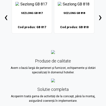
‹
›
SEZLONG GB 817
SEZLONG GB 818
70
S
Cod produs: GB 817
Cod produs: GB 818
 970
Cod
Produse de calitate
Avem o bază largă de parteneri și furnizori, echipamente și dotări
specializați în domeniul hotelier.
Solutie completa
Acoperim toată gama de activități de la concept, până la montaj,
asigurând coerență în implementare.