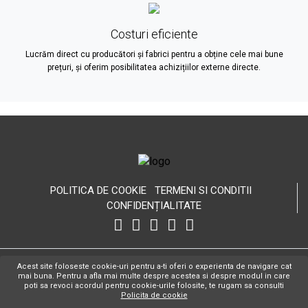
Costuri eficiente
Lucrăm direct cu producători și fabrici pentru a obține cele mai bune
prețuri, și oferim posibilitatea achizițiilor externe directe.
POLITICA DE COOKIE
TERMENI SI CONDITII
CONFIDENȚIALITATE
Copyright Hospitality Design © 2026 Toate drepturile rezervate.
WEB
Acest site foloseste cookie-uri pentru a-ti oferi o experienta de navigare cat
DESIGN BY IT EXCLUSIV
mai buna. Pentru a afla mai multe despre acestea si despre modul in care
poti sa revoci acordul pentru cookie-urile folosite, te rugam sa consulti
CONTACT
ANPC
Policita de cookie