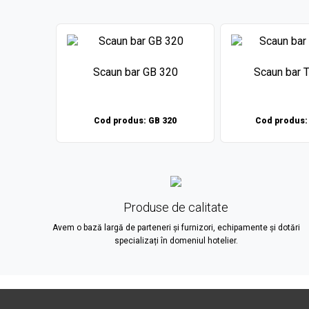
E 76
Scaun bar GB 320
Scaun bar 
E 76
Cod produs: GB 320
Cod produs:
Produse de calitate
Avem o bază largă de parteneri și furnizori, echipamente și dotări
specializați în domeniul hotelier.