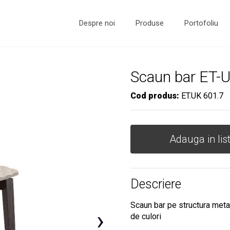
Despre noi
Produse
Portofoliu
Scaun bar ET-
Cod produs:
ET.UK 601.7
Adauga in lis
Descriere
Scaun bar pe structura metal
›
de culori