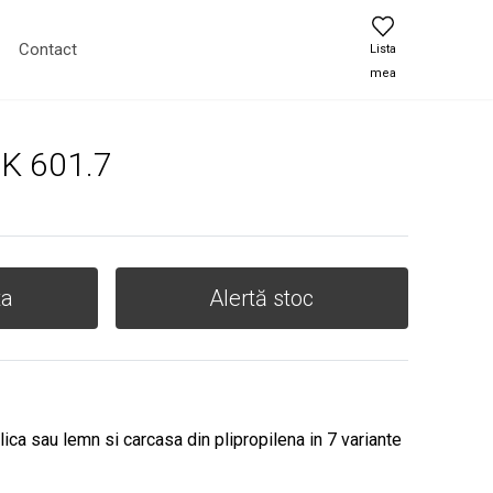
Contact
Lista
mea
UK 601.7
ta
Alertă stoc
ica sau lemn si carcasa din plipropilena in 7 variante