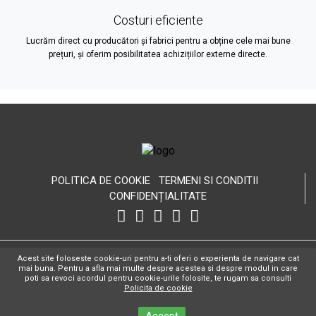
Costuri eficiente
Lucrăm direct cu producători și fabrici pentru a obține cele mai bune
prețuri, și oferim posibilitatea achizițiilor externe directe.
POLITICA DE COOKIE
TERMENI SI CONDITII
CONFIDENȚIALITATE
Copyright Hospitality Design © 2026 Toate drepturile rezervate.
WEB
Acest site foloseste cookie-uri pentru a-ti oferi o experienta de navigare cat
DESIGN BY IT EXCLUSIV
mai buna. Pentru a afla mai multe despre acestea si despre modul in care
poti sa revoci acordul pentru cookie-urile folosite, te rugam sa consulti
CONTACT
ANPC
Policita de cookie