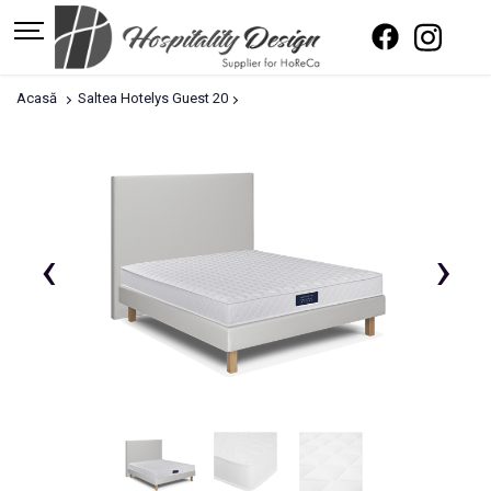
Acasă
Saltea Hotelys Guest 20
‹
›